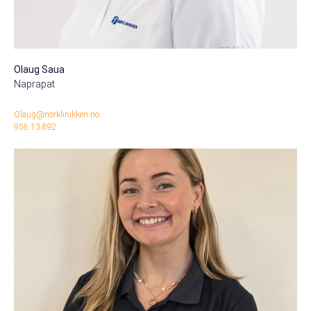
Olaug Saua
Naprapat
Olaug@norklinikken.no
958 13 892