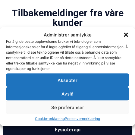
Tilbakemeldinger fra våre
kunder
Administrer samtykke
For å gi de beste opplevelsene bruker vi teknologier som





informasjonskapsler for å lagre og/eller få tilgang til enhetsinformasjon. Å
samtykke til disse teknologiene vil tillate oss å behandle data som
nettleseratferd eller unike ID-er på dette nettstedet. Å ikke samtykke
eller trekke tilbake samtykke kan ha negativ innvirkning på visse
5/5 Basert på 56 tilbakemeldinger. Les flere anmeldelser
egenskaper og funksjoner.
om
naprapat Sandnes
Aksepter
Avslå
Se preferanser
Vi kan tilby deg
Cookie-erklæring
Personvernerklæring
Fysioterapi