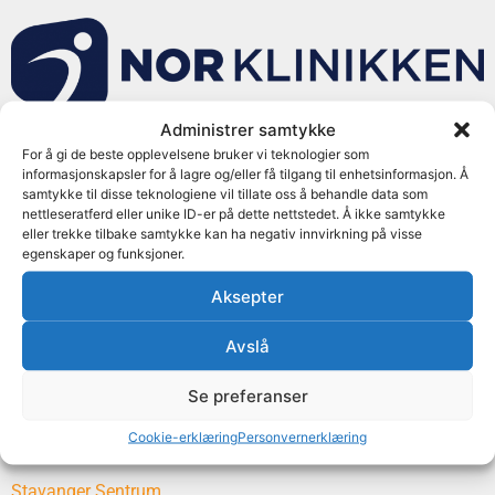
Administrer samtykke
For å gi de beste opplevelsene bruker vi teknologier som
informasjonskapsler for å lagre og/eller få tilgang til enhetsinformasjon. Å
samtykke til disse teknologiene vil tillate oss å behandle data som
nettleseratferd eller unike ID-er på dette nettstedet. Å ikke samtykke
Avbestilling og endring av time utenom åpningstider og i
eller trekke tilbake samtykke kan ha negativ innvirkning på visse
helg gjøres ved å logge inn på «min side» eller ved å sende
egenskaper og funksjoner.
mail til klinikken du har time på.
Aksepter
Avdelinger
Avslå
Se preferanser
Stadionparken
Cookie-erklæring
Personvernerklæring
Sandnes
Stavanger Sentrum