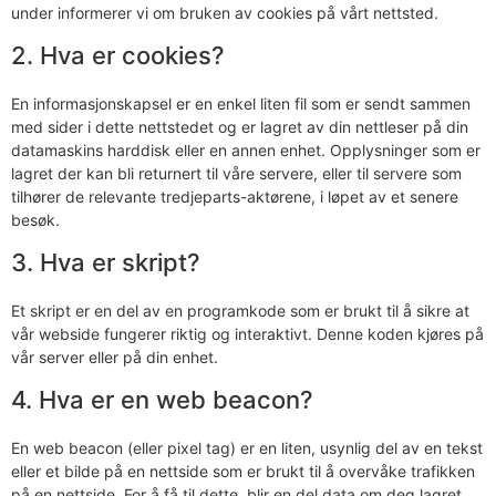
under informerer vi om bruken av cookies på vårt nettsted.
2. Hva er cookies?
En informasjonskapsel er en enkel liten fil som er sendt sammen
med sider i dette nettstedet og er lagret av din nettleser på din
datamaskins harddisk eller en annen enhet. Opplysninger som er
lagret der kan bli returnert til våre servere, eller til servere som
tilhører de relevante tredjeparts-aktørene, i løpet av et senere
besøk.
3. Hva er skript?
Et skript er en del av en programkode som er brukt til å sikre at
vår webside fungerer riktig og interaktivt. Denne koden kjøres på
vår server eller på din enhet.
4. Hva er en web beacon?
En web beacon (eller pixel tag) er en liten, usynlig del av en tekst
eller et bilde på en nettside som er brukt til å overvåke trafikken
på en nettside. For å få til dette, blir en del data om deg lagret