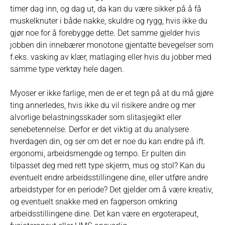
timer dag inn, og dag ut, da kan du være sikker på å få
muskelknuter i både nakke, skuldre og rygg, hvis ikke du
gjør noe for å forebygge dette. Det samme gjelder hvis
jobben din innebærer monotone gjentatte bevegelser som
f.eks. vasking av klær, matlaging eller hvis du jobber med
samme type verktøy hele dagen.
Myoser er ikke farlige, men de er et tegn på at du må gjøre
ting annerledes, hvis ikke du vil risikere andre og mer
alvorlige belastningsskader som slitasjegikt eller
senebetennelse. Derfor er det viktig at du analysere
hverdagen din, og ser om det er noe du kan endre på ift.
ergonomi, arbeidsmengde og tempo. Er pulten din
tilpasset deg med rett type skjerm, mus og stol? Kan du
eventuelt endre arbeidsstillingene dine, eller utføre andre
arbeidstyper for en periode? Det gjelder om å være kreativ,
og eventuelt snakke med en fagperson omkring
arbeidsstillingene dine. Det kan være en ergoterapeut,