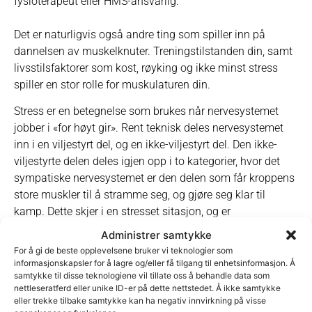
fysioterapeut eller HMS-ansvarlig.
Det er naturligvis også andre ting som spiller inn på
dannelsen av muskelknuter. Treningstilstanden din, samt
livsstilsfaktorer som kost, røyking og ikke minst stress
spiller en stor rolle for muskulaturen
din.
Stress er en betegnelse som brukes når nervesystemet
jobber i «for høyt gir». Rent teknisk deles nervesystemet
inn i en viljestyrt del, og en ikke-viljestyrt del. Den ikke-
viljestyrte delen deles igjen opp i to kategorier, hvor det
sympatiske nervesystemet er den delen som får kroppens
store muskler til å stramme seg, og gjøre seg klar til
kamp. Dette skjer i en stresset sitasjon, og er
hensiktsmessig hvis man skal springe en 100-meter finale
Administrer samtykke
til OL, eller flykte fra en løve på savannen. Problemet med
For å gi de beste opplevelsene bruker vi teknologier som
stress er når det sympatiske nervesystemet er skrudd på
informasjonskapsler for å lagre og/eller få tilgang til enhetsinformasjon. Å
samtykke til disse teknologiene vil tillate oss å behandle data som
hele veien, og ikke gir kroppen fred til å restituere. Denne
nettleseratferd eller unike ID-er på dette nettstedet. Å ikke samtykke
tilstanden kan resultere i både hodepine,
eller trekke tilbake samtykke kan ha negativ innvirkning på visse
humørsvingninger, dårlig fordøyelse og muskelknuter.