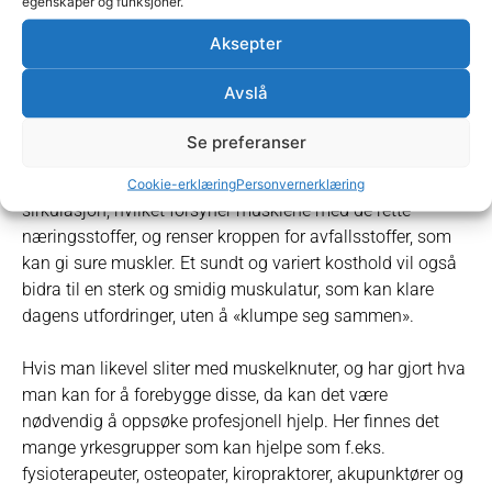
egenskaper og funksjoner.
Stressmestring er ikke noen enkel sak, men det er svært
Aksepter
viktig for helsen, også hvis du sliter med muskelknuter.
Avslå
Trening er naturligvis også et viktig tema når det gjelder
muskelknuter, og muskler generelt.
Se preferanser
En veltrenet kropp vil bidra til en bra holdning og optimal
Cookie-erklæring
Personvernerklæring
sirkulasjon, hvilket forsyner musklene med de rette
næringsstoffer, og renser kroppen for avfallsstoffer, som
kan gi sure muskler. Et sundt og variert kosthold vil også
bidra til en sterk og smidig muskulatur, som kan klare
dagens utfordringer, uten å «klumpe seg sammen».
Hvis man likevel sliter med muskelknuter, og har gjort hva
man kan for å forebygge disse, da kan det være
nødvendig å oppsøke profesjonell hjelp. Her finnes det
mange yrkesgrupper som kan hjelpe som f.eks.
fysioterapeuter, osteopater, kiropraktorer, akupunktører og