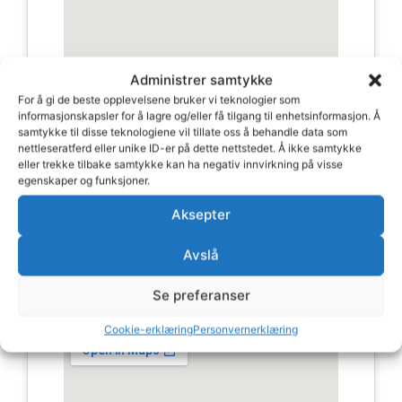
Administrer samtykke
For å gi de beste opplevelsene bruker vi teknologier som
informasjonskapsler for å lagre og/eller få tilgang til enhetsinformasjon. Å
samtykke til disse teknologiene vil tillate oss å behandle data som
nettleseratferd eller unike ID-er på dette nettstedet. Å ikke samtykke
eller trekke tilbake samtykke kan ha negativ innvirkning på visse
Madla
egenskaper og funksjoner.
Aksepter
Madlamarkveien 2A, 4041 Hafrsfjord
Avslå
Gå til avdeling Madla
Se preferanser
Cookie-erklæring
Personvernerklæring