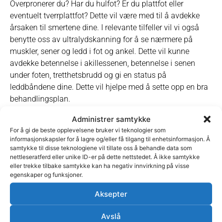
Overpronerer du? Har du hulfot? Er du plattfot eller
eventuelt tverrplattfot? Dette vil være med til å avdekke
årsaken til smertene dine. I relevante tilfeller vil vi også
benytte oss av ultralydskanning for å se nærmere på
muskler, sener og ledd i fot og ankel. Dette vil kunne
avdekke betennelse i akillessenen, betennelse i senen
under foten, tretthetsbrudd og gi en status på
leddbåndene dine. Dette vil hjelpe med å sette opp en bra
behandlingsplan.
Selve behandlingen vil ta utgangspunkt i årsaken til
Administrer samtykke
problemet. Vi veileder ift. valg av sko, og tilpasser såler i
For å gi de beste opplevelsene bruker vi teknologier som
informasjonskapsler for å lagre og/eller få tilgang til enhetsinformasjon. Å
tilfeller hvor det er relevant. Avhengig av skadens natur vil
samtykke til disse teknologiene vil tillate oss å behandle data som
vi kunne behandle med trykkbølge, manipulasjon,
nettleseratferd eller unike ID-er på dette nettstedet. Å ikke samtykke
massasje og flere andre modaliteter for å avhjelpe
eller trekke tilbake samtykke kan ha negativ innvirkning på visse
egenskaper og funksjoner.
problemet. Vi har i tillegg en fysioterapeut/personlig trener
som er ekspert i opptrening av fot og ankel.
Aksepter
Avslå