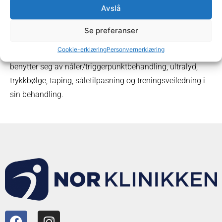
skader/idrettsskader.
Avslå
Hun jobber primært med behandling av akutte og
Se preferanser
kroniske belastningsskader i muskler, sener og ledd.
Cookie-erklæring
Personvernerklæring
Spesielt interessert i skulder, knær og rygg. Monica
benytter seg av nåler/triggerpunktbehandling, ultralyd,
trykkbølge, taping, såletilpasning og treningsveiledning i
sin behandling.