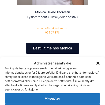
Monica Hekne Thoresen
Fysioterapeut / Ultralyddiagnostikk
monica@norklinikken.no
994 67 878
Bestill time hos Monica
Utdannelse og erfaring
Administrer samtykke
For å gi de beste opplevelsene bruker vi teknologier som
Monica er utdannet fysioterapeut med etterutdanning i
informasjonskapsler for å lagre og/eller få tilgang til enhetsinformasjon. Å
samtykke til disse teknologiene vil tillate oss å behandle data som
klinisk ortopedisk medisin OMI og holder nå på med
nettleseratferd eller unike ID-er på dette nettstedet. Å ikke samtykke
videreutdannelse i ultralyd diagnostikk.
eller trekke tilbake samtykke kan ha negativ innvirkning på visse
egenskaper og funksjoner.
Hun har lang erfaring innen idrett og fysisk aktivitet, og er
Aksepter
spesielt interessert i opptrening og rehabilitering av