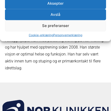
Mikal spesialiserer seg innen idretts- og
Aksepter
overbelastningsskader. Han ser mest skulder og
Avslå
ankelproblematikk, men også hofte, kne og kjeveplager.
Han setter pris på utfordringer og har et ønske om å finne
Se preferanser
roten til problemet.
Cookie-erklæring
Personvernerklæring
I tillegg hjelper han med personlig trening på Nor Trening
og har hjulpet med opptrening siden 2008. Han største
visjon er optimal helse og funksjon. Han har selv vært
aktiv innen turn og stuping og er primærkontakt til flere
idrettslag.