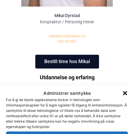
Mikal Dyrstad
Kiropraktor / Personlig trener
mikal@norklinikken.no
932 09 303
Bestill time hos Mikal
Utdannelse og erfaring
Mikal er styreleder og har en 5-årig kiropraktorutdannelse
Administrer samtykke
bak seg fra Australia. Han har også tatt et årsstudium i
For å gi de beste opplevelsene bruker vi teknologier som
informasjonskapsler for å lagre og/eller få tilgang til enhetsinformasjon. Å
medisin grunnfag samt utdannet personlig trener. Han
samtykke til disse teknologiene vil tillate oss å behandle data som
besitter bred erfaring innen akutte og kroniske nakke- og
nettleseratferd eller unike ID-er på dette nettstedet. Å ikke samtykke
eller trekke tilbake samtykke kan ha negativ innvirkning på visse
ryggplager, med eller uten stråling.
egenskaper og funksjoner.