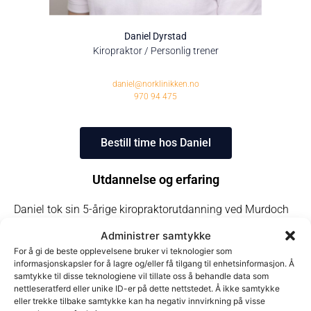
Daniel Dyrstad
Kiropraktor / Personlig trener
daniel@norklinikken.no
970 94 475
Bestill time hos Daniel
Utdannelse og erfaring
Daniel tok sin 5-årige kiropraktorutdanning ved Murdoch
University i Perth, Australia hvor han graduerte med
Administrer samtykke
Distinction.
For å gi de beste opplevelsene bruker vi teknologier som
informasjonskapsler for å lagre og/eller få tilgang til enhetsinformasjon. Å
samtykke til disse teknologiene vil tillate oss å behandle data som
Under studietiden jobbet han også som instruktør innen
nettleseratferd eller unike ID-er på dette nettstedet. Å ikke samtykke
kiropraktiske fag for studentene i yngre årskull.
eller trekke tilbake samtykke kan ha negativ innvirkning på visse