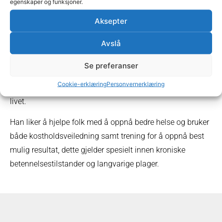
egenskaper og funksjoner.
Han har bred erfaring med akutte og langvarige plager i
Aksepter
nakke og rygg og har spesiell interesse innen migrene og
hodepineproblematikk. Daniel jobber også mye med
Avslå
prolaps, isjas smerter og bekkenrelaterte problemer.
Se preferanser
I tillegg til kiropraktorutdannelsen så er han også
Cookie-erklæring
Personvernerklæring
sertifisert personlig trener og har drevet med idrett hele
livet.
Han liker å hjelpe folk med å oppnå bedre helse og bruker
både kostholdsveiledning samt trening for å oppnå best
mulig resultat, dette gjelder spesielt innen kroniske
betennelsestilstander og langvarige plager.