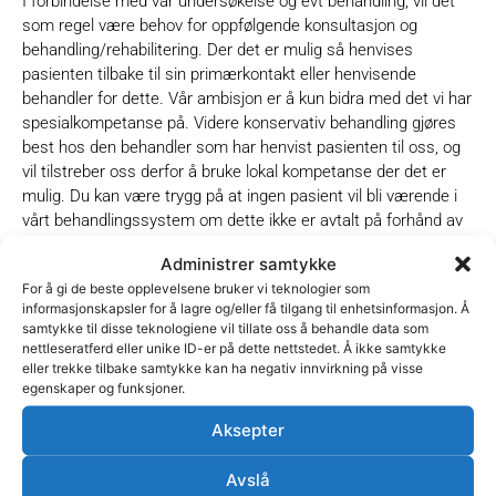
I forbindelse med vår undersøkelse og evt behandling, vil det
som regel være behov for oppfølgende konsultasjon og
behandling/rehabilitering. Der det er mulig så henvises
pasienten tilbake til sin primærkontakt eller henvisende
behandler for dette.
Vår ambisjon er å kun bidra med det vi har
spesialkompetanse på. Videre konservativ behandling gjøres
best hos den behandler som har henvist pasienten til oss, og
vil tilstreber oss derfor å bruke lokal kompetanse der det er
mulig.
Du kan være trygg på at ingen pasient vil bli værende i
vårt behandlingssystem om dette ikke er avtalt på forhånd av
deg som henviser til oss, og der dette er hensiktsmessig faglig
Administrer samtykke
sett.
For å gi de beste opplevelsene bruker vi teknologier som
informasjonskapsler for å lagre og/eller få tilgang til enhetsinformasjon. Å
Hva ønsker vi å vite på forhånd?
samtykke til disse teknologiene vil tillate oss å behandle data som
nettleseratferd eller unike ID-er på dette nettstedet. Å ikke samtykke
eller trekke tilbake samtykke kan ha negativ innvirkning på visse
Vi ønsker informasjon om foreløpig diagnose eller
egenskaper og funksjoner.
arbeidsdiagnose i henvisningen til Nor Klinikken. Vi ønsker
også informasjon om hvilke tiltak som evt er forsøkt og hvilken
Aksepter
effekt man har registert i den forbindelse. Vårt team vil som
regel undersøke pasienten først uten kjennskap til tidligere
Avslå
diagnose og behandling, for så å konferere tidligere rapporter