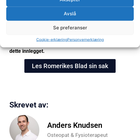
ubehaget en blodprøve og et nålestikk eventuelt kan
medføre
Avslå
Ta kontakt
med Nor Klinikken for mer informasjon.
Se preferanser
Denne behandlingsmetoden har også vært omtalt i
Cookie-erklæring
Personvernerklæring
Romerikes Blad. Trykk på kappen under for å lese
dette innlegget.
Les Romerikes Blad sin sak
Skrevet av:
Anders Knudsen
Osteopat & Fysioterapeut