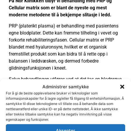
På Nor Klinikken tilbyr vi behandling med PRP og
Cellular matrix som er blant de nyeste og mest
moderne metodene til å bekjempe slitasje i ledd.
PRP (platerikt plasma) er behandling med pasientens
egne blodplater. Dette kan fremme tilheling i vevet og
forkorte rehabiliteringsfasen. Cellular matrix er PRP
blandet med hyaluronsyre, hvilket er et organisk
fremstillet produkt som kan bidra til å rette opp i
balansen i leddvæsken, og dermed forbedre
glidningsfunksjonen i kneet.
Selve behandlingen utføres ved at det tas en blodprøve
fra pasienten. Blodet blir da sentrifugert slik at blodet
Administrer samtykke
skiller seg i de ulike komponentene det består av.
For å gi de beste opplevelsene bruker vi teknologier som
informasjonskapsler for å lagre og/eller få tilgang til enhetsinformasjon. Å
Terapeuten kan da trekke ut plasma av blodet med en
samtykke til disse teknologiene vil tillate oss å behandle data som
spesiell designet sprøyte, og plasmaen injiseres inn i
nettleseratferd eller unike ID-er på dette nettstedet. Å ikke samtykke
området som er skadet. Alt gjøres ultralydveiledet, slik
eller trekke tilbake samtykke kan ha negativ innvirkning på visse
egenskaper og funksjoner.
at man er sikker på at plasmaen treffer hvor den skal.
Behandlingen er uten bivirkninger, med unntak av
Aksepter